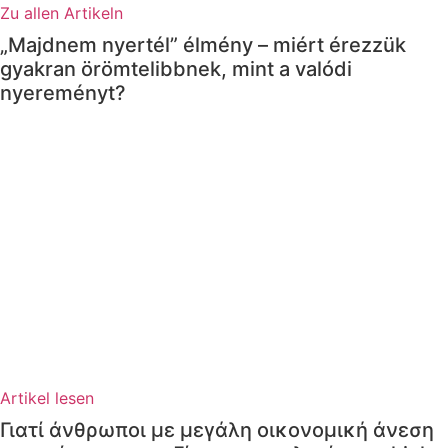
Zu allen Artikeln
„Majdnem nyertél” élmény – miért érezzük
gyakran örömtelibbnek, mint a valódi
nyereményt?
Artikel lesen
Γιατί άνθρωποι με μεγάλη οικονομική άνεση